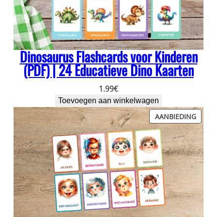
Dinosaurus Flashcards voor Kinderen
(PDF) | 24 Educatieve Dino Kaarten
1.99
€
Toevoegen aan winkelwagen
PROD
AANBIEDING
IN
DE
UITVE