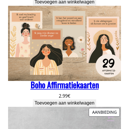
prijs
prijs
Toevoegen aan winkelwagen
was:
is:
3.75€.
2.99€.
Boho Affirmatiekaarten
2.99
€
Toevoegen aan winkelwagen
PROD
AANBIEDING
IN
DE