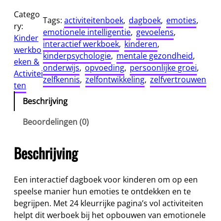
j
Catego
Tags:
activiteitenboek
, 
dagboek
, 
emoties
, 
n
ry:
emotionele intelligentie
, 
gevoelens
, 
G
Kinder
interactief werkboek
, 
kinderen
, 
e
werkbo
kinderpsychologie
, 
mentale gezondheid
, 
v
eken &
onderwijs
, 
opvoeding
, 
persoonlijke groei
, 
o
Activitei
zelfkennis
, 
zelfontwikkeling
, 
zelfvertrouwen
e
ten
l
Beschrijving
e
n
Beoordelingen (0)
s
D
Beschrijving
a
g
b
Een interactief dagboek voor kinderen om op een
o
speelse manier hun emoties te ontdekken en te
e
begrijpen. Met 24 kleurrijke pagina’s vol activiteiten
k
helpt dit werboek bij het opbouwen van emotionele