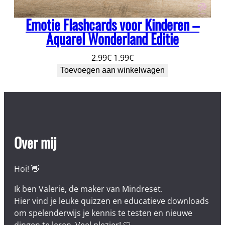
Emotie Flashcards voor Kinderen –
Aquarel Wonderland Editie
Oorspronkelijke
Huidige
2.99
€
1.99
€
prijs
prijs
Toevoegen aan winkelwagen
was:
is:
2.99€.
1.99€.
Over mij
Hoi! 👋
Ik ben Valerie, de maker van Mindreset.
Hier vind je leuke quizzen en educatieve downloads
om spelenderwijs je kennis te testen en nieuwe