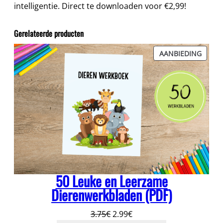
a
intelligentie. Direct te downloaden voor €2,99!
a
n
Gerelateerde producten
t
a
PROD
AANBIEDING
l
IN
DE
UITVE
50 Leuke en Leerzame
Dierenwerkbladen (PDF)
Oorspronkelijke
Huidige
3.75
€
2.99
€