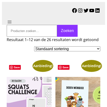
Facebook
Instagram
Twitter
YouTu
Link
Zoeken
Zoeken
Resultaat 1–12 van de 26 resultaten wordt getoond
Aanbieding!
Aanbieding!
Save
Save