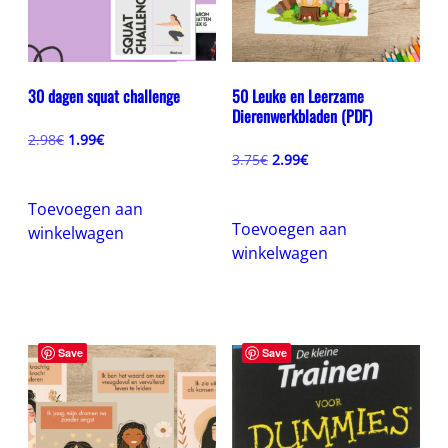
30 dagen squat challenge
50 Leuke en Leerzame
Dierenwerkbladen (PDF)
Oorspronkelijke
Huidige
2.98
€
1.99
€
prijs
prijs
Oorspronkelijke
Huidige
3.75
€
2.99
€
was:
is:
prijs
prijs
2.98€.
1.99€.
was:
is:
Toevoegen aan
3.75€.
2.99€.
Toevoegen aan
winkelwagen
winkelwagen
Save
Save