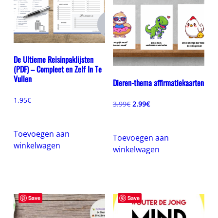
De Ultieme Reisinpaklijsten
(PDF) – Compleet en Zelf In Te
Vullen
Dieren-thema affirmatiekaarten
1.95
€
Oorspronkelijke
Huidige
3.99
€
2.99
€
prijs
prijs
was:
is:
3.99€.
2.99€.
Toevoegen aan
Toevoegen aan
winkelwagen
winkelwagen
Save
Save