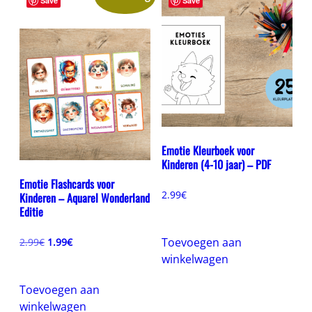
Save
Save
Emotie Kleurboek voor
Kinderen (4-10 jaar) – PDF
Emotie Flashcards voor
2.99
€
Kinderen – Aquarel Wonderland
Editie
Oorspronkelijke
Huidige
Toevoegen aan
2.99
€
1.99
€
prijs
prijs
winkelwagen
was:
is:
2.99€.
1.99€.
Toevoegen aan
winkelwagen