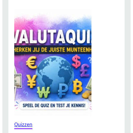
n
o
e
j
n
i
?
M
e
m
o
r
y
s
p
e
l
:
v
i
n
d
Quizzen
j