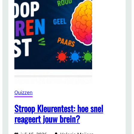
D
s
i
e
e
n
r
a
e
m
n
e
q
n
u
v
i
a
z
n
–
d
H
i
o
Quizzen
e
e
r
g
Stroop Kleurentest: hoe snel
e
o
n
reageert jouw brein?
e
?
d
k