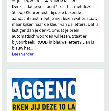
juli 15, 2026
Valerie Meijers
e
Denk jij dat je snel bent? Test het met deze
n
Stroop Kleurentest! Bij deze bekende
j
aandachtstest moet je niet lezen wat er staat,
i
maar kijken naar de kleur van de letters. Dat is
j
lastiger dan je denkt, omdat je brein
d
automatisch woorden wil lezen. Staat er
e
bijvoorbeeld ROOD in blauwe letters? Dan is
D
blauw het…
u
:
Lees verder
i
S
t
t
s
r
e
o
n
o
a
p
m
K
e
l
n
e