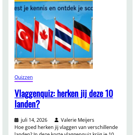
v
u
a
r
n
e
d
n
i
t
e
e
r
s
e
t
n
:
?
h
o
Quizzen
e
s
Vlaggenquiz: herken jij deze 10
n
landen?
e
l
r
juli 14, 2026
Valerie Meijers
e
Hoe goed herken jij vlaggen van verschillende
a
landen? In deze korte vlaggenquiz krijg je 10