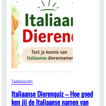
a
q
u
i
z
:
h
e
r
k
e
n
j
i
j
Taalquizzen
d
e
Italiaanse Dierenquiz – Hoe goed
j
ken jij de Italiaanse namen van
u