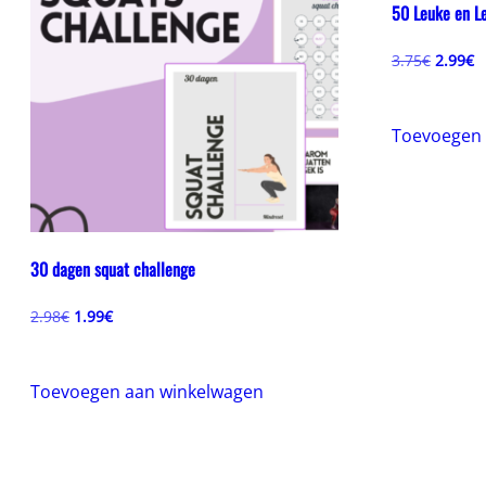
50 Leuke en L
Oorspr
H
3.75
€
2.99
€
prijs
pr
was:
is
3.75€.
2
Toevoegen 
30 dagen squat challenge
Oorspronkelijke
Huidige
2.98
€
1.99
€
prijs
prijs
was:
is:
2.98€.
1.99€.
Toevoegen aan winkelwagen