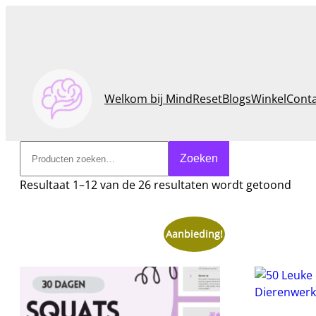
Welkom bij MindReset
Blogs
Winkel
Cont
Zoeken
Zoeken
Resultaat 1–12 van de 26 resultaten wordt getoond
Aanbieding!