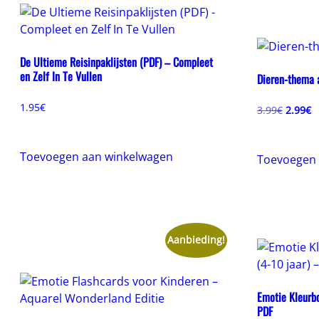
De Ultieme Reisinpaklijsten (PDF) – Compleet
en Zelf In Te Vullen
Dieren-thema 
1.95
€
Oorspr
H
3.99
€
2.99
€
prijs
pr
was:
is
3.99€.
2
Toevoegen aan winkelwagen
Toevoegen 
Aanbieding!
Emotie Kleurbo
PDF