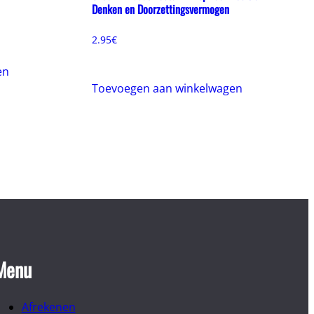
Denken en Doorzettingsvermogen
2.95
€
en
Toevoegen aan winkelwagen
Menu
Afrekenen