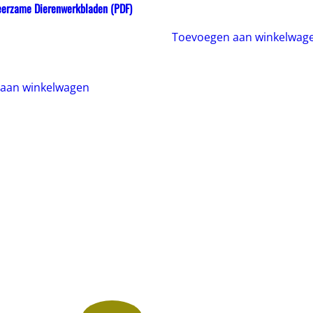
eerzame Dierenwerkbladen (PDF)
Toevoegen aan winkelwag
onkelijke
uidige
ijs
:
.99€.
aan winkelwagen