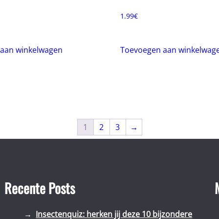
1.99
€
aan winkelwagen
Toevoegen aan winkelwag
1
2
3
→
Recente Posts
Insectenquiz: herken jij deze 10 bijzondere