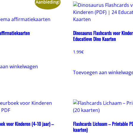
Aanbieding!
affirmatiekaarten
Dinosaurus Flashcards voor Kinder
Educatieve Dino Kaarten
onkelijke
uidige
ijs
1.99
€
:
.99€.
aan winkelwagen
Toevoegen aan winkelwag
ek voor Kinderen (4-10 jaar) –
Flashcards Lichaam – Printable P
kaarten)