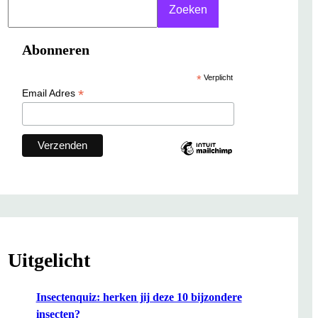
S
Zoeken
e
a
Abonneren
r
c
*
Verplicht
h
*
Email Adres
Uitgelicht
Insectenquiz: herken jij deze 10 bijzondere
insecten?