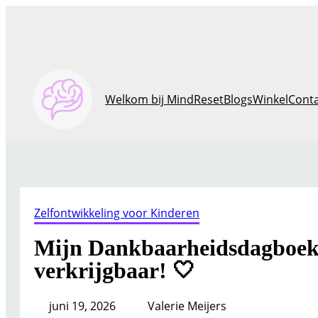
Ga
naar
de
inhoud
Welkom bij MindReset
Blogs
Winkel
Cont
Zelfontwikkeling voor Kinderen
Mijn Dankbaarheidsdagboek
verkrijgbaar! 🤍
juni 19, 2026
Valerie Meijers