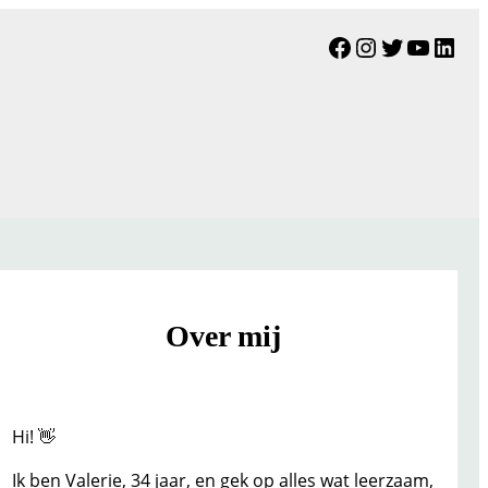
Facebook
Instagram
Twitter
YouTu
Link
Over mij
Hi! 👋
Ik ben Valerie, 34 jaar, en gek op alles wat leerzaam,