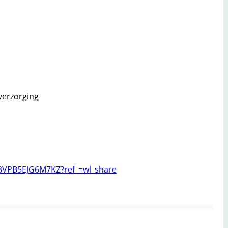
s/3VPB5EJG6M7KZ?ref_=wl_share