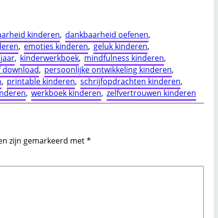
arheid kinderen
, 
dankbaarheid oefenen
, 
deren
, 
emoties kinderen
, 
geluk kinderen
, 
 jaar
, 
kinderwerkboek
, 
mindfulness kinderen
, 
f download
, 
persoonlijke ontwikkeling kinderen
, 
n
, 
printable kinderen
, 
schrijfopdrachten kinderen
, 
inderen
, 
werkboek kinderen
, 
zelfvertrouwen kinderen
den zijn gemarkeerd met
*