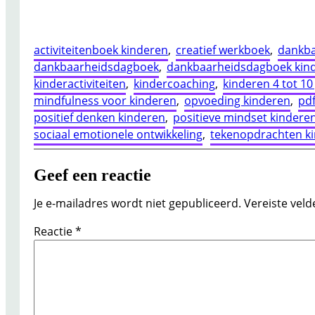
activiteitenboek kinderen
, 
creatief werkboek
, 
dankba
dankbaarheidsdagboek
, 
dankbaarheidsdagboek kin
kinderactiviteiten
, 
kindercoaching
, 
kinderen 4 tot 10
mindfulness voor kinderen
, 
opvoeding kinderen
, 
pd
positief denken kinderen
, 
positieve mindset kindere
sociaal emotionele ontwikkeling
, 
tekenopdrachten k
Geef een reactie
Je e-mailadres wordt niet gepubliceerd.
Vereiste vel
Reactie
*