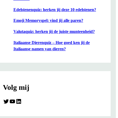
Edelstenenquiz: herken jij deze 10 edelstenen?
Emoji Memoryspel: vind jij alle paren?
Valutaquiz: herken jij de juiste munteenheid?
Italiaanse Dierenquiz – Hoe goed ken jij de
Italiaanse namen van dieren?
Volg mij
Twitter
YouTube
LinkedIn