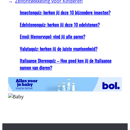
Zelfontwikkeling voor Kinderen
Insectenquiz: herken jij deze 10 bijzondere insecten?
Edelstenenquiz: herken jij deze 10 edelstenen?
Emoji Memoryspel: vind jij alle paren?
Valutaquiz: herken jij de juiste munteenheid?
Italiaanse Dierenquiz – Hoe goed ken jij de Italiaanse
namen van dieren?