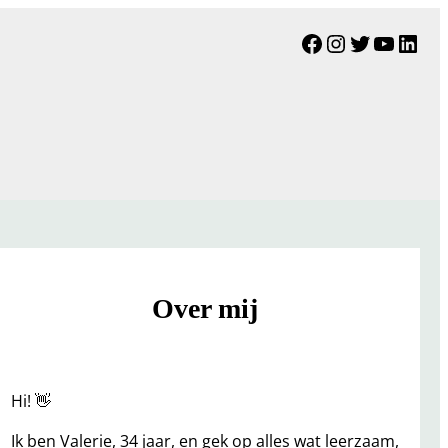
Facebook
Instagram
Twitter
YouTu
Link
Over mij
Hi! 👋
Ik ben Valerie, 34 jaar, en gek op alles wat leerzaam,