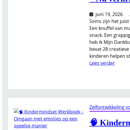
juni 19, 2026
Soms zijn het juis
Een knuffel van ma
snack. Een grappi
heb ik Mijn Dankb
bevat 28 creatieve
kinderen helpen st
:
Lees verder
M
i
j
n
D
a
Zelfontwikkeling v
n
k
🧠 Kinder
b