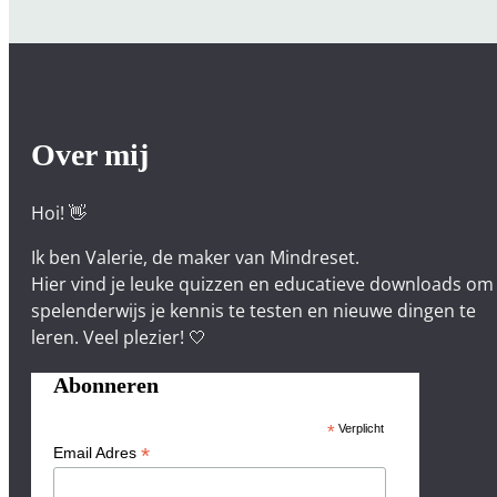
e
l
s
e
m
a
Over mij
n
i
Hoi! 👋
e
r
Ik ben Valerie, de maker van Mindreset.
Hier vind je leuke quizzen en educatieve downloads om
spelenderwijs je kennis te testen en nieuwe dingen te
leren. Veel plezier! 🤍
Abonneren
*
Verplicht
*
Email Adres