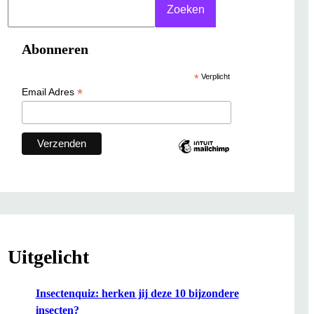
S
Zoeken
e
a
Abonneren
r
c
*
Verplicht
h
*
Email Adres
Uitgelicht
Insectenquiz: herken jij deze 10 bijzondere
insecten?