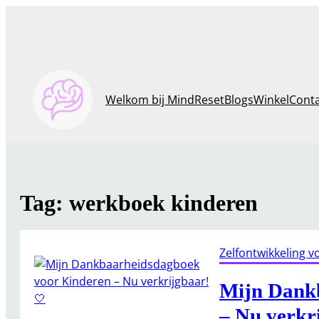
Ga
naar
de
inhoud
Welkom bij MindReset
Blogs
Winkel
Cont
Tag:
werkboek kinderen
Zelfontwikkeling v
Mijn Dank
– Nu verkr