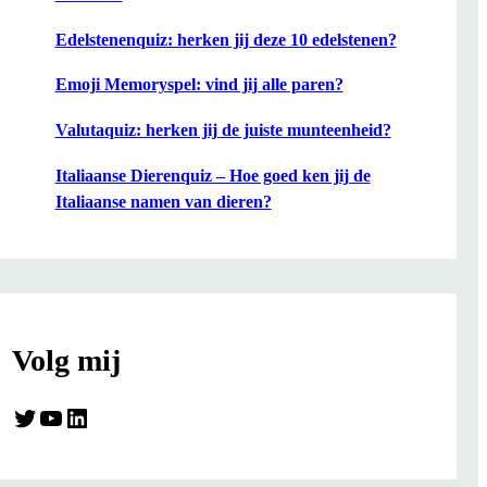
Edelstenenquiz: herken jij deze 10 edelstenen?
Emoji Memoryspel: vind jij alle paren?
Valutaquiz: herken jij de juiste munteenheid?
Italiaanse Dierenquiz – Hoe goed ken jij de
Italiaanse namen van dieren?
Volg mij
Twitter
YouTube
LinkedIn