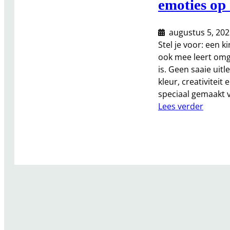
emoties op 
a
a
r
augustus 5, 202
h
Stel je voor: een k
e
ook mee leert omga
i
is. Geen saaie ui
d
kleur, creativitei
s
speciaal gemaakt 
d
:
Lees verder
a
🧠
g
K
b
i
o
n
e
d
k
e
v
r
o
m
o
i
r
n