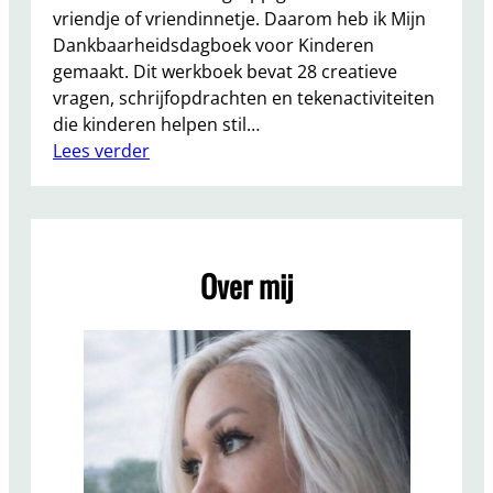
vriendje of vriendinnetje. Daarom heb ik Mijn
Dankbaarheidsdagboek voor Kinderen
gemaakt. Dit werkboek bevat 28 creatieve
vragen, schrijfopdrachten en tekenactiviteiten
die kinderen helpen stil…
:
Lees verder
M
i
j
n
Over mij
D
a
n
k
b
a
a
r
h