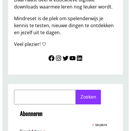
d
downloads waarmee leren nog leuker wordt.
e
r
Mindreset is de plek om spelenderwijs je
e
kennis te testen, nieuwe dingen te ontdekken
n
en jezelf uit te dagen.
–
Veel plezier! 🤍
N
u
Mindreset
Instagram
Twitter
YouTube
LinkedIn
v
e
r
k
r
S
i
Zoeken
e
j
a
g
Abonneren
r
b
c
a
*
Verplicht
h
a