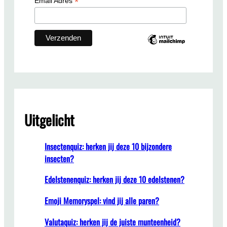
*
Email Adres
r
!
🤍
Uitgelicht
Insectenquiz: herken jij deze 10 bijzondere
insecten?
Edelstenenquiz: herken jij deze 10 edelstenen?
Emoji Memoryspel: vind jij alle paren?
Valutaquiz: herken jij de juiste munteenheid?