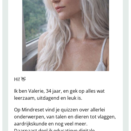
e
i
d
s
d
a
g
b
o
e
k
Hi! 👋
v
Ik ben Valerie, 34 jaar, en gek op alles wat
o
leerzaam, uitdagend en leuk is.
o
r
Op Mindreset vind je quizzen over allerlei
K
onderwerpen, van talen en dieren tot vlaggen,
i
aardrijkskunde en nog veel meer.
n
Daarnaast deel ik educatieve digitale