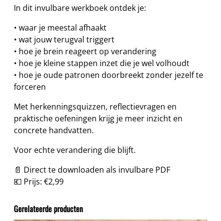
g
In dit invulbare werkboek ontdek je:
i
n
• waar je meestal afhaakt
t
• wat jouw terugval triggert
(
• hoe je brein reageert op verandering
e
• hoe je kleine stappen inzet die je wel volhoudt
n
• hoe je oude patronen doorbreekt zonder jezelf te
t
forceren
o
Met herkenningsquizzen, reflectievragen en
c
praktische oefeningen krijg je meer inzicht en
h
concrete handvatten.
s
t
Voor echte verandering die blijft.
o
p
📄 Direct te downloaden als invulbare PDF
t
💶 Prijs: €2,99
)
–
Gerelateerde producten
i