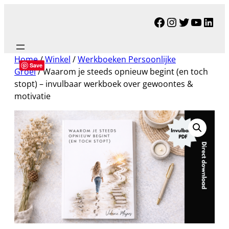
Ga
Facebook
Instagram
Twitter
YouTu
Link
naar
de
inhoud
Home
/
Winkel
/
Werkboeken Persoonlijke
Save
Groei
/ Waarom je steeds opnieuw begint (en toch
stopt) – invulbaar werkboek over gewoontes &
motivatie