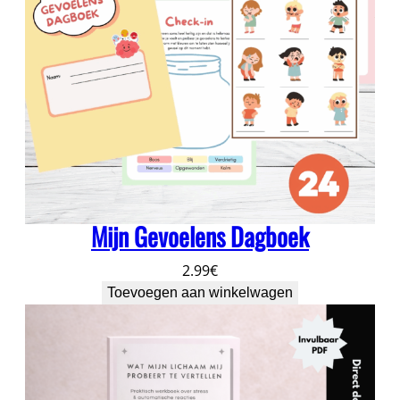
i
e
a
a
n
t
a
l
Mijn Gevoelens Dagboek
2.99
€
Toevoegen aan winkelwagen