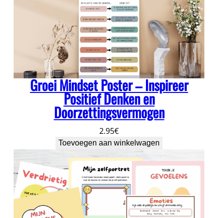
r
g
e
w
o
o
n
Groei Mindset Poster – Inspireer
t
Positief Denken en
e
Doorzettingsvermogen
s
&
2.95
€
m
Toevoegen aan winkelwagen
o
t
i
v
a
t