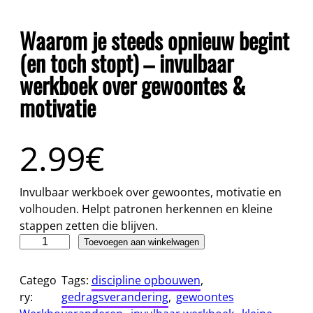
Waarom je steeds opnieuw begint
(en toch stopt) – invulbaar
werkboek over gewoontes &
motivatie
2.99
€
Invulbaar werkboek over gewoontes, motivatie en
volhouden. Helpt patronen herkennen en kleine
stappen zetten die blijven.
W
Toevoegen aan winkelwagen
a
a
Catego
Tags:
discipline opbouwen
, 
r
ry:
gedragsverandering
, 
gewoontes
o