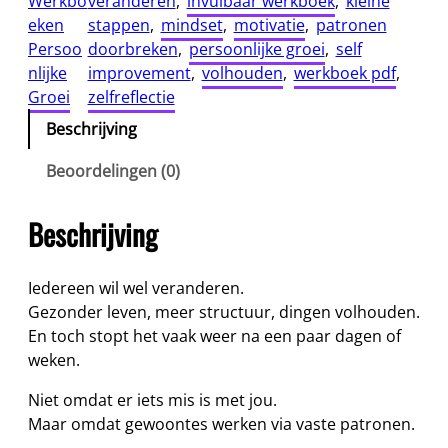
Werkbo
veranderen
, 
invulbaar werkboek
, 
kleine
m
eken
stappen
, 
mindset
, 
motivatie
, 
patronen
j
Persoo
doorbreken
, 
persoonlijke groei
, 
self
e
nlijke
improvement
, 
volhouden
, 
werkboek pdf
, 
s
Groei
zelfreflectie
t
Beschrijving
e
e
Beoordelingen (0)
d
s
Beschrijving
o
p
n
Iedereen wil wel veranderen.
i
Gezonder leven, meer structuur, dingen volhouden.
e
En toch stopt het vaak weer na een paar dagen of
u
weken.
w
Niet omdat er iets mis is met jou.
b
Maar omdat gewoontes werken via vaste patronen.
e