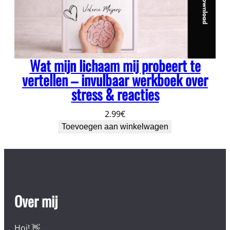
Wat mijn lichaam mij probeert te
vertellen – invulbaar werkboek over
stress & reacties
2.99
€
Toevoegen aan winkelwagen
Over mij
Hoi! 👋