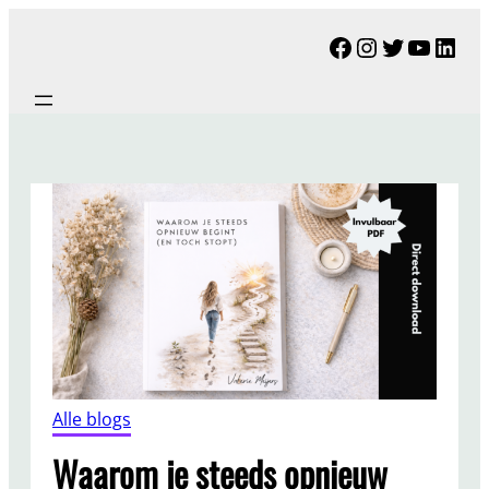
Ga
Facebook
Instagram
Twitter
YouTu
Link
naar
de
inhoud
Alle blogs
Waarom je steeds opnieuw