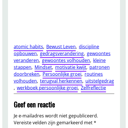
atomic habits
, 
Bewust Leven
, 
discipline
opbouwen
, 
gedragsverandering
, 
gewoontes
veranderen
, 
gewoontes volhouden
, 
kleine
stappen
, 
Mindset
, 
motivatie kwijt
, 
patronen
doorbreken
, 
Persoonlijke groei
, 
routines
volhouden
, 
terugval herkennen
, 
uitstelgedrag
, 
werkboek persoonlijke groei
, 
Zelfreflectie
Geef een reactie
Je e-mailadres wordt niet gepubliceerd.
Vereiste velden zijn gemarkeerd met
*