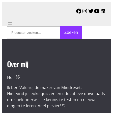
Facebook
Instagram
Twitter
YouTu
Link
Zoeken
Zoeken
Over mij
Hoi! 👋
Ik ben Valerie, de maker van Mindreset.
Hier vind je leuke quizzen en educatieve downloads
om spelenderwijs je kennis te testen en nieuwe
dingen te leren. Veel plezier! 🤍