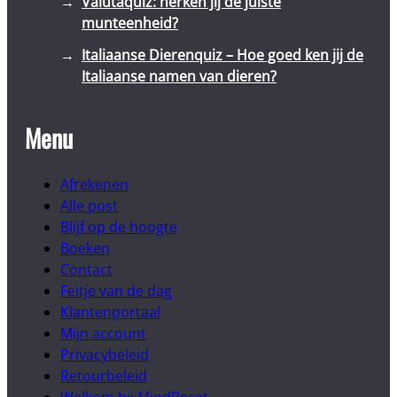
Valutaquiz: herken jij de juiste
munteenheid?
Italiaanse Dierenquiz – Hoe goed ken jij de
Italiaanse namen van dieren?
Menu
Afrekenen
Alle post
Blijf op de hoogte
Boeken
Contact
Feitje van de dag
Klantenportaal
Mijn account
Privacybeleid
Retourbeleid
Welkom bij MindReset