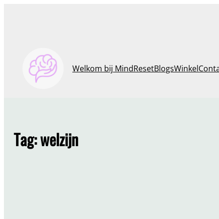
Ga
naar
de
inhoud
Welkom bij MindReset
Blogs
Winkel
Cont
Tag:
welzijn