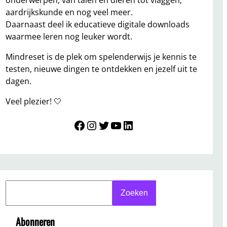
onderwerpen, van talen en dieren tot vlaggen,
aardrijkskunde en nog veel meer.
Daarnaast deel ik educatieve digitale downloads
waarmee leren nog leuker wordt.
Mindreset is de plek om spelenderwijs je kennis te
testen, nieuwe dingen te ontdekken en jezelf uit te
dagen.
Veel plezier! 🤍
Mindreset
Instagram
Twitter
YouTube
LinkedIn
S
Zoeken
e
a
Abonneren
r