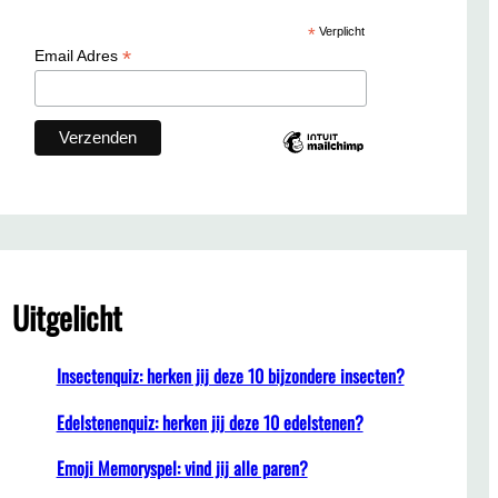
c
*
Verplicht
h
*
Email Adres
Uitgelicht
Insectenquiz: herken jij deze 10 bijzondere insecten?
Edelstenenquiz: herken jij deze 10 edelstenen?
Emoji Memoryspel: vind jij alle paren?