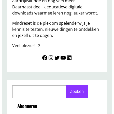
aardrijkskunde en nog veel meer.
Daarnaast deel ik educatieve digitale
downloads waarmee leren nog leuker wordt.
Mindreset is de plek om spelenderwijs je
kennis te testen, nieuwe dingen te ontdekken
en jezelf uit te dagen.
Veel plezier! 🤍
Mindreset
Instagram
Twitter
YouTube
LinkedIn
S
Zoeken
e
a
Abonneren
r
c