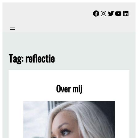
Ga
Facebook
Instagram
Twitter
YouTu
Link
naar
de
inhoud
Tag:
reflectie
Over mij