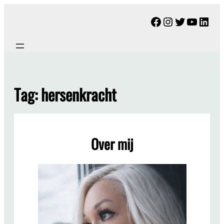
Ga
Facebook
Instagram
Twitter
YouTu
Link
naar
de
inhoud
Tag:
hersenkracht
Over mij