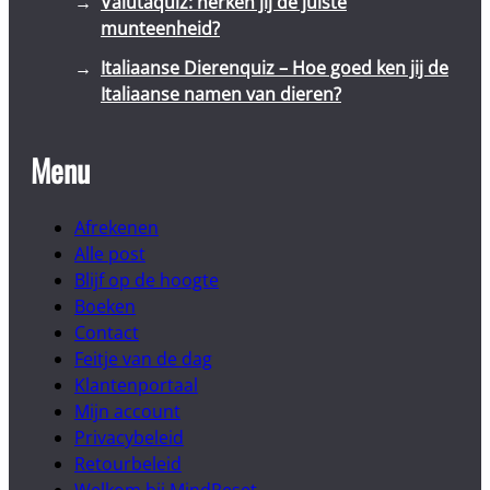
Valutaquiz: herken jij de juiste
munteenheid?
Italiaanse Dierenquiz – Hoe goed ken jij de
Italiaanse namen van dieren?
Menu
Afrekenen
Alle post
Blijf op de hoogte
Boeken
Contact
Feitje van de dag
Klantenportaal
Mijn account
Privacybeleid
Retourbeleid
Welkom bij MindReset