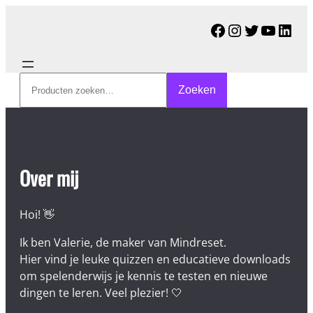
Facebook
Instagram
Twitter
YouTu
Link
Zoeken
Zoeken
Over mij
Hoi! 👋
Ik ben Valerie, de maker van Mindreset.
Hier vind je leuke quizzen en educatieve downloads
om spelenderwijs je kennis te testen en nieuwe
dingen te leren. Veel plezier! 🤍