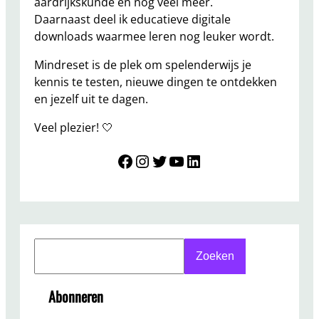
aardrijkskunde en nog veel meer.
Daarnaast deel ik educatieve digitale
downloads waarmee leren nog leuker wordt.
Mindreset is de plek om spelenderwijs je
kennis te testen, nieuwe dingen te ontdekken
en jezelf uit te dagen.
Veel plezier! 🤍
Mindreset
Instagram
Twitter
YouTube
LinkedIn
S
Zoeken
e
a
Abonneren
r
c