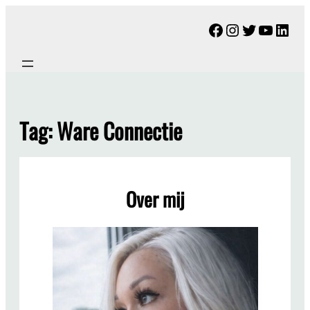
Ga
Facebook
Instagram
Twitter
YouTu
Link
naar
de
inhoud
Tag:
Ware Connectie
Over mij