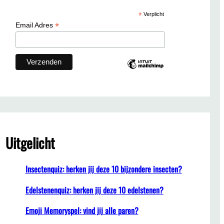
c
*
Verplicht
h
*
Email Adres
Uitgelicht
Insectenquiz: herken jij deze 10 bijzondere insecten?
Edelstenenquiz: herken jij deze 10 edelstenen?
Emoji Memoryspel: vind jij alle paren?