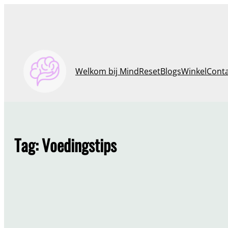
Ga
naar
de
inhoud
Welkom bij MindReset
Blogs
Winkel
Cont
Tag:
Voedingstips