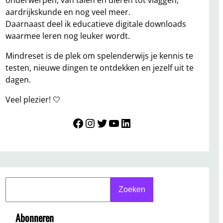
onderwerpen, van talen en dieren tot vlaggen,
aardrijkskunde en nog veel meer.
Daarnaast deel ik educatieve digitale downloads
waarmee leren nog leuker wordt.
Mindreset is de plek om spelenderwijs je kennis te
testen, nieuwe dingen te ontdekken en jezelf uit te
dagen.
Veel plezier! 🤍
Mindreset
Instagram
Twitter
YouTube
LinkedIn
S
Zoeken
e
a
Abonneren
r