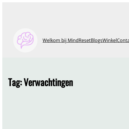
Ga
naar
de
inhoud
Welkom bij MindReset
Blogs
Winkel
Cont
Tag:
Verwachtingen