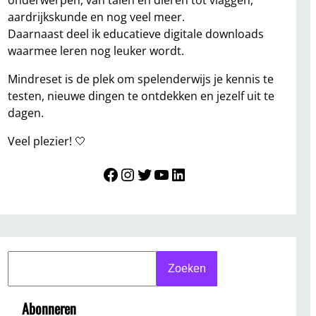
onderwerpen, van talen en dieren tot vlaggen,
aardrijkskunde en nog veel meer.
Daarnaast deel ik educatieve digitale downloads
waarmee leren nog leuker wordt.
Mindreset is de plek om spelenderwijs je kennis te
testen, nieuwe dingen te ontdekken en jezelf uit te
dagen.
Veel plezier! 🤍
Mindreset
Instagram
Twitter
YouTube
LinkedIn
S
Zoeken
e
a
Abonneren
r