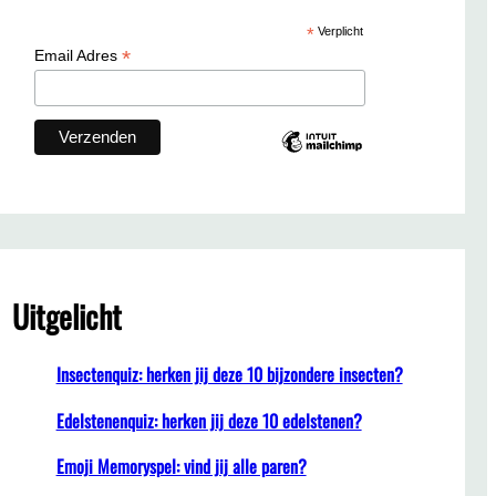
c
*
Verplicht
h
*
Email Adres
Uitgelicht
Insectenquiz: herken jij deze 10 bijzondere insecten?
Edelstenenquiz: herken jij deze 10 edelstenen?
Emoji Memoryspel: vind jij alle paren?