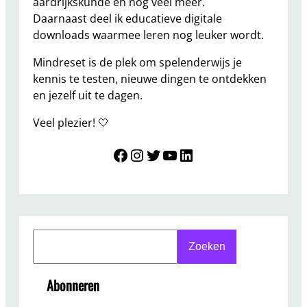
aardrijkskunde en nog veel meer.
Daarnaast deel ik educatieve digitale
downloads waarmee leren nog leuker wordt.
Mindreset is de plek om spelenderwijs je
kennis te testen, nieuwe dingen te ontdekken
en jezelf uit te dagen.
Veel plezier! 🤍
Mindreset
Instagram
Twitter
YouTube
LinkedIn
S
Zoeken
e
a
Abonneren
r
c