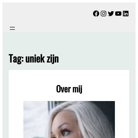
Ga
Facebook
Instagram
Twitter
YouTu
Link
naar
de
inhoud
Tag:
uniek zijn
Over mij