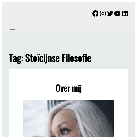
Ga
Facebook
Instagram
Twitter
YouTu
Link
naar
de
inhoud
Tag:
Stoïcijnse Filosofie
Over mij