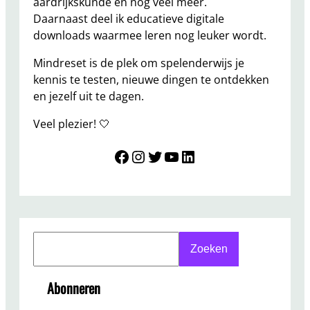
aardrijkskunde en nog veel meer.
Daarnaast deel ik educatieve digitale
downloads waarmee leren nog leuker wordt.
Mindreset is de plek om spelenderwijs je
kennis te testen, nieuwe dingen te ontdekken
en jezelf uit te dagen.
Veel plezier! 🤍
Mindreset
Instagram
Twitter
YouTube
LinkedIn
S
Zoeken
e
a
Abonneren
r
c