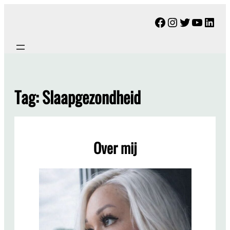
Ga
Facebook
Instagram
Twitter
YouTu
Link
naar
de
inhoud
Tag:
Slaapgezondheid
Over mij