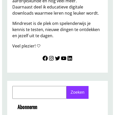
aardrijkskunde en nog veel meer.
Daarnaast deel ik educatieve digitale
downloads waarmee leren nog leuker wordt.
Mindreset is de plek om spelenderwijs je
kennis te testen, nieuwe dingen te ontdekken
en jezelf uit te dagen.
Veel plezier! 🤍
Mindreset
Instagram
Twitter
YouTube
LinkedIn
S
Zoeken
e
a
Abonneren
r
c