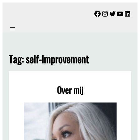
Ga
Facebook
Instagram
Twitter
YouTu
Link
naar
de
inhoud
Tag:
self-improvement
Over mij