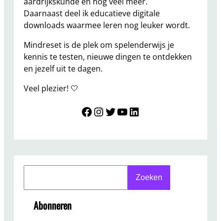
aardrijkskunde en nog veel meer.
Daarnaast deel ik educatieve digitale
downloads waarmee leren nog leuker wordt.
Mindreset is de plek om spelenderwijs je
kennis te testen, nieuwe dingen te ontdekken
en jezelf uit te dagen.
Veel plezier! 🤍
Mindreset
Instagram
Twitter
YouTube
LinkedIn
S
Zoeken
e
a
Abonneren
r
c