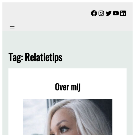
Ga
Facebook
Instagram
Twitter
YouTu
Link
naar
de
inhoud
Tag:
Relatietips
Over mij