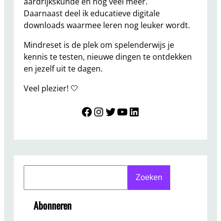
aardrijkskunde en nog veel meer.
Daarnaast deel ik educatieve digitale
downloads waarmee leren nog leuker wordt.
Mindreset is de plek om spelenderwijs je
kennis te testen, nieuwe dingen te ontdekken
en jezelf uit te dagen.
Veel plezier! 🤍
Mindreset
Instagram
Twitter
YouTube
LinkedIn
S
Zoeken
e
a
Abonneren
r
c