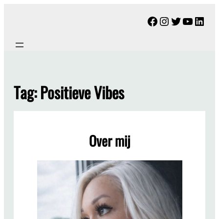
Ga
Facebook
Instagram
Twitter
YouTu
Link
naar
de
inhoud
Tag:
Positieve Vibes
Over mij