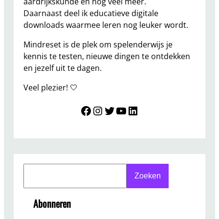
aardrijkskunde en nog veel meer.
Daarnaast deel ik educatieve digitale
downloads waarmee leren nog leuker wordt.
Mindreset is de plek om spelenderwijs je
kennis te testen, nieuwe dingen te ontdekken
en jezelf uit te dagen.
Veel plezier! 🤍
Mindreset
Instagram
Twitter
YouTube
LinkedIn
S
Zoeken
e
a
Abonneren
r
c