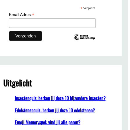
c
*
Verplicht
h
*
Email Adres
Uitgelicht
Insectenquiz: herken jij deze 10 bijzondere insecten?
Edelstenenquiz: herken jij deze 10 edelstenen?
Emoji Memoryspel: vind jij alle paren?