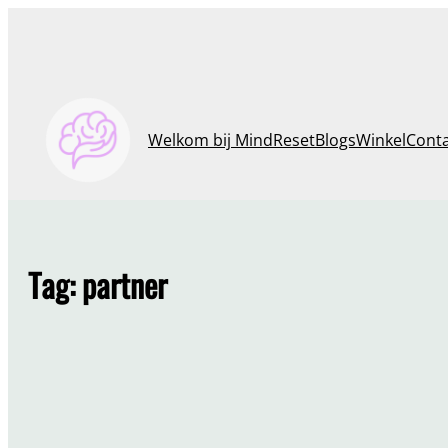
Ga
naar
de
inhoud
Welkom bij MindReset
Blogs
Winkel
Cont
Tag:
partner