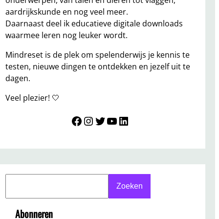
onderwerpen, van talen en dieren tot vlaggen,
aardrijkskunde en nog veel meer.
Daarnaast deel ik educatieve digitale downloads
waarmee leren nog leuker wordt.
Mindreset is de plek om spelenderwijs je kennis te
testen, nieuwe dingen te ontdekken en jezelf uit te
dagen.
Veel plezier! 🤍
Mindreset
Instagram
Twitter
YouTube
LinkedIn
S
Zoeken
e
a
Abonneren
r