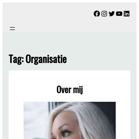
Ga
Facebook
Instagram
Twitter
YouTu
Link
naar
de
inhoud
Tag:
Organisatie
Over mij