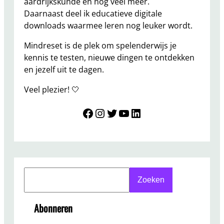
aardrijkskunde en nog veel meer.
Daarnaast deel ik educatieve digitale
downloads waarmee leren nog leuker wordt.
Mindreset is de plek om spelenderwijs je
kennis te testen, nieuwe dingen te ontdekken
en jezelf uit te dagen.
Veel plezier! 🤍
Mindreset
Instagram
Twitter
YouTube
LinkedIn
S
Zoeken
e
a
Abonneren
r
c