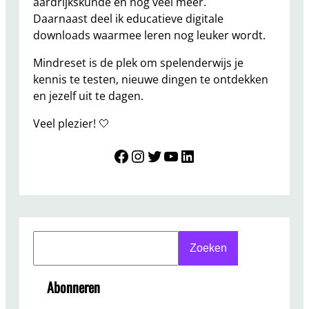
aardrijkskunde en nog veel meer.
Daarnaast deel ik educatieve digitale
downloads waarmee leren nog leuker wordt.
Mindreset is de plek om spelenderwijs je
kennis te testen, nieuwe dingen te ontdekken
en jezelf uit te dagen.
Veel plezier! 🤍
Mindreset
Instagram
Twitter
YouTube
LinkedIn
S
Zoeken
e
a
Abonneren
r
c