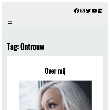
Ga
Facebook
Instagram
Twitter
YouTu
Link
naar
de
inhoud
Tag:
Ontrouw
Over mij