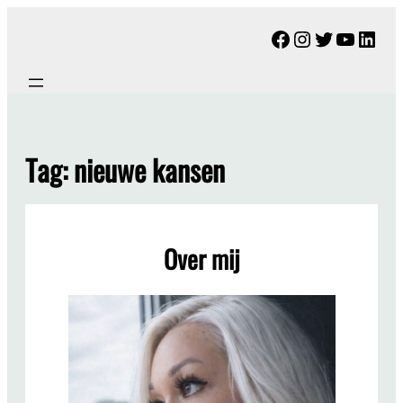
Ga
Facebook
Instagram
Twitter
YouTu
Link
naar
de
inhoud
Tag:
nieuwe kansen
Over mij