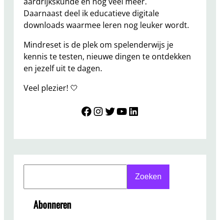
aardrijkskunde en nog veel meer.
Daarnaast deel ik educatieve digitale
downloads waarmee leren nog leuker wordt.
Mindreset is de plek om spelenderwijs je
kennis te testen, nieuwe dingen te ontdekken
en jezelf uit te dagen.
Veel plezier! 🤍
Mindreset
Instagram
Twitter
YouTube
LinkedIn
S
Zoeken
e
a
Abonneren
r
c