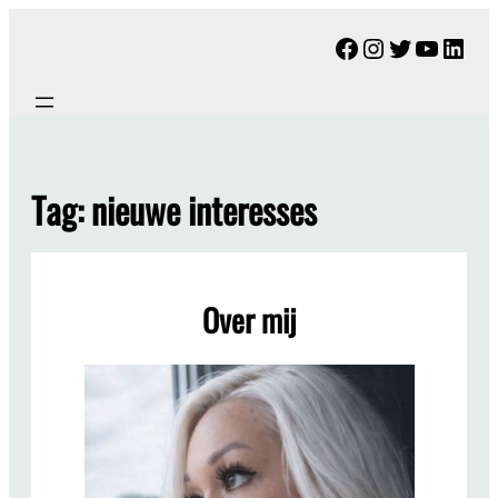
Ga
Facebook
Instagram
Twitter
YouTu
Link
naar
de
inhoud
Tag:
nieuwe interesses
Over mij