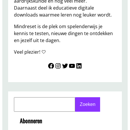
aardrijkskunde en nog veel meer.
Daarnaast deel ik educatieve digitale
downloads waarmee leren nog leuker wordt.
Mindreset is de plek om spelenderwijs je
kennis te testen, nieuwe dingen te ontdekken
en jezelf uit te dagen.
Veel plezier! 🤍
Mindreset
Instagram
Twitter
YouTube
LinkedIn
S
Zoeken
e
a
Abonneren
r
c