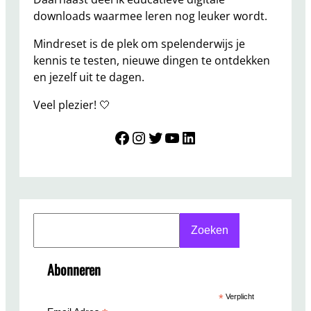
n
downloads waarmee leren nog leuker wordt.
b
r
Mindreset is de plek om spelenderwijs je
e
kennis te testen, nieuwe dingen te ontdekken
k
en jezelf uit te dagen.
e
Veel plezier! 🤍
r
s
Mindreset
Instagram
Twitter
YouTube
LinkedIn
?
S
Zoeken
e
a
Abonneren
r
c
*
Verplicht
h