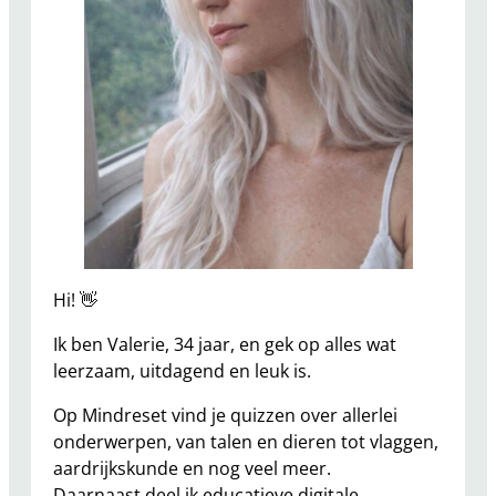
z
z
e
n
,
W
e
e
t
j
e
Hi! 👋
s
Ik ben Valerie, 34 jaar, en gek op alles wat
E
leerzaam, uitdagend en leuk is.
n
B
Op Mindreset vind je quizzen over allerlei
r
onderwerpen, van talen en dieren tot vlaggen,
e
aardrijkskunde en nog veel meer.
i
Daarnaast deel ik educatieve digitale