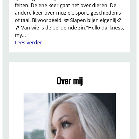
feiten. De ene keer gaat het over dieren. De
andere keer over muziek, sport, geschiedenis
of taal. Bijvoorbeeld: 🐝 Slapen bijen eigenlijk?
🎵 Van wie is de beroemde zin:“Hello darkness,
my…
:
Lees verder
H
o
u
d
Over mij
J
i
j
V
a
n
Q
u
i