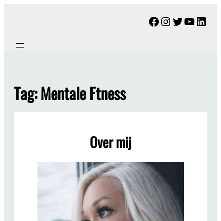
Ga
Facebook
Instagram
Twitter
YouTu
Link
naar
de
inhoud
Tag:
Mentale Ftness
Over mij