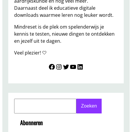
aardrijkskunde en nog veel meer.
Daarnaast deel ik educatieve digitale
downloads waarmee leren nog leuker wordt.
Mindreset is de plek om spelenderwijs je
kennis te testen, nieuwe dingen te ontdekken
en jezelf uit te dagen.
Veel plezier! 🤍
Mindreset
Instagram
Twitter
YouTube
LinkedIn
S
Zoeken
e
a
Abonneren
r
c