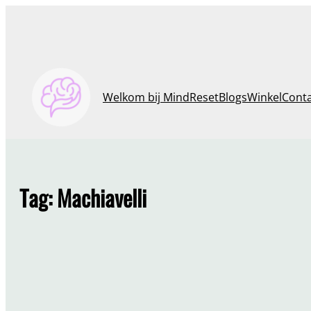
Ga
naar
de
inhoud
Welkom bij MindReset
Blogs
Winkel
Cont
Tag:
Machiavelli