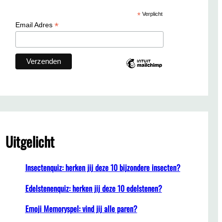
c
*
Verplicht
h
*
Email Adres
Uitgelicht
Insectenquiz: herken jij deze 10 bijzondere insecten?
Edelstenenquiz: herken jij deze 10 edelstenen?
Emoji Memoryspel: vind jij alle paren?