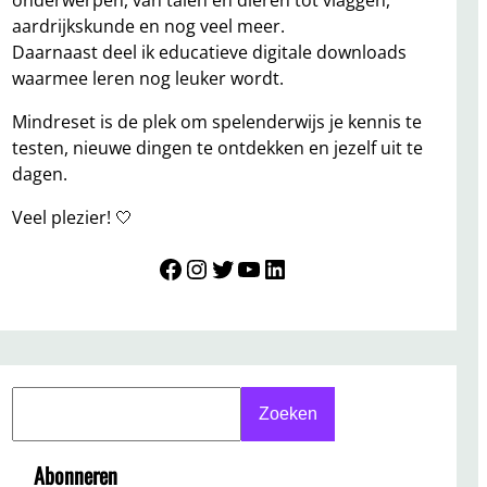
onderwerpen, van talen en dieren tot vlaggen,
aardrijkskunde en nog veel meer.
Daarnaast deel ik educatieve digitale downloads
waarmee leren nog leuker wordt.
Mindreset is de plek om spelenderwijs je kennis te
testen, nieuwe dingen te ontdekken en jezelf uit te
dagen.
Veel plezier! 🤍
Mindreset
Instagram
Twitter
YouTube
LinkedIn
S
Zoeken
e
a
Abonneren
r