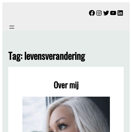
Ga
Facebook
Instagram
Twitter
YouTu
Link
naar
de
inhoud
Tag:
levensverandering
Over mij