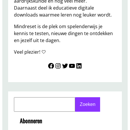
aardrijkskunde en nog veel meer.
Daarnaast deel ik educatieve digitale
downloads waarmee leren nog leuker wordt.
Mindreset is de plek om spelenderwijs je
kennis te testen, nieuwe dingen te ontdekken
en jezelf uit te dagen.
Veel plezier! 🤍
Mindreset
Instagram
Twitter
YouTube
LinkedIn
S
Zoeken
e
a
Abonneren
r
c