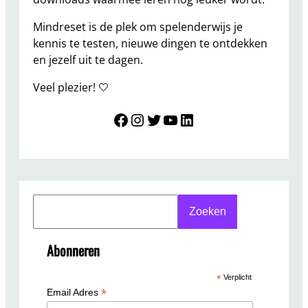
o
o
Mindreset is de plek om spelenderwijs je
r
kennis te testen, nieuwe dingen te ontdekken
m
en jezelf uit te dagen.
a
Veel plezier! 🤍
a
r
Mindreset
Instagram
Twitter
YouTube
LinkedIn
€
1
,
9
9
S
Zoeken
e
a
Abonneren
r
c
*
Verplicht
h
*
Email Adres