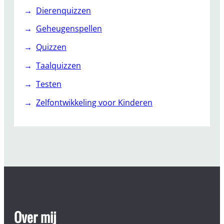
Dierenquizzen
Geheugenspellen
Quizzen
Taalquizzen
Testen
Zelfontwikkeling voor Kinderen
Over mij