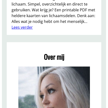
lichaam. Simpel, overzichtelijk en direct te
gebruiken. Wat krijg je? Een printable PDF met
heldere kaarten van lichaamsdelen. Denk aan:
Alles wat je nodig hebt om het menselijk…
:
Lees verder
F
l
a
s
Over mij
h
c
a
r
d
s
:
l
e
e