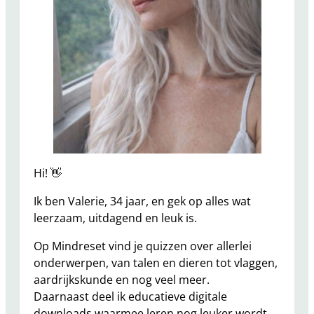
r
h
e
t
l
i
c
h
a
a
Hi! 👋
m
Ik ben Valerie, 34 jaar, en gek op alles wat
k
leerzaam, uitdagend en leuk is.
e
n
Op Mindreset vind je quizzen over allerlei
n
onderwerpen, van talen en dieren tot vlaggen,
e
aardrijkskunde en nog veel meer.
n
Daarnaast deel ik educatieve digitale
v
downloads waarmee leren nog leuker wordt.