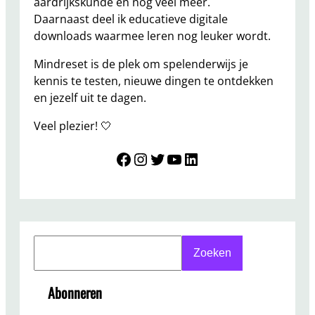
aardrijkskunde en nog veel meer.
Daarnaast deel ik educatieve digitale
downloads waarmee leren nog leuker wordt.
Mindreset is de plek om spelenderwijs je
kennis te testen, nieuwe dingen te ontdekken
en jezelf uit te dagen.
Veel plezier! 🤍
Mindreset
Instagram
Twitter
YouTube
LinkedIn
S
Zoeken
e
a
Abonneren
r
c