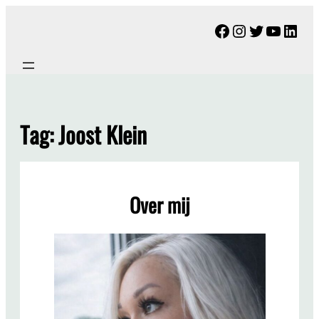
Ga
Facebook
Instagram
Twitter
YouTu
Link
naar
de
inhoud
Tag:
Joost Klein
Over mij