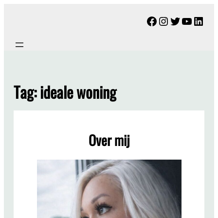
Ga
Facebook
Instagram
Twitter
YouTu
Link
naar
de
inhoud
Tag:
ideale woning
Over mij