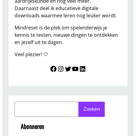
aardrijkskunde en nog veel meer.
Daarnaast deel ik educatieve digitale
downloads waarmee leren nog leuker wordt.
Mindreset is de plek om spelenderwijs je
kennis te testen, nieuwe dingen te ontdekken
en jezelf uit te dagen.
Veel plezier! 🤍
Mindreset
Instagram
Twitter
YouTube
LinkedIn
S
Zoeken
e
a
Abonneren
r
c