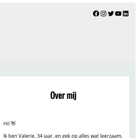
Facebook
Instagram
Twitter
YouTu
Link
Over mij
Hi! 👋
Ik ben Valerie, 34 jaar, en gek op alles wat leerzaam,