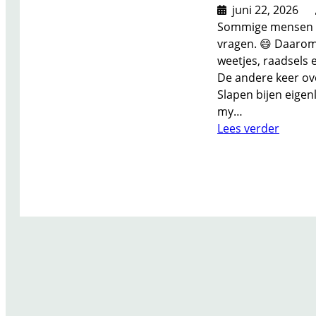
juni 22, 2026
Sommige mensen scr
vragen. 😄 Daarom
weetjes, raadsels 
De andere keer ove
Slapen bijen eigen
my…
:
Lees verder
H
o
u
d
J
i
j
V
a
n
Q