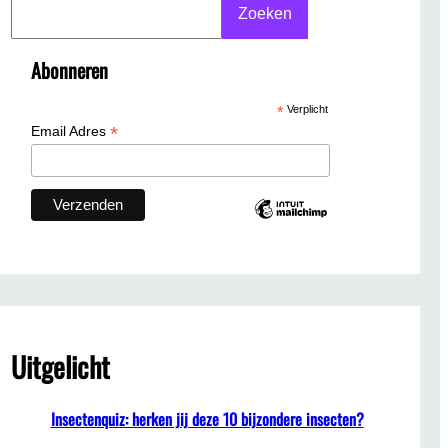
S
Zoeken
e
a
Abonneren
r
c
*
Verplicht
h
*
Email Adres
Uitgelicht
Insectenquiz: herken jij deze 10 bijzondere insecten?