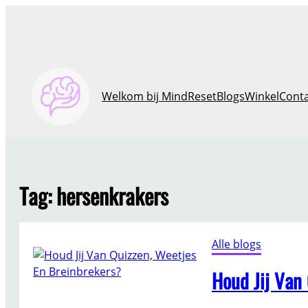
Ga
naar
de
inhoud
Welkom bij MindReset
Blogs
Winkel
Cont
Tag:
hersenkrakers
Alle blogs
Houd Jij Van