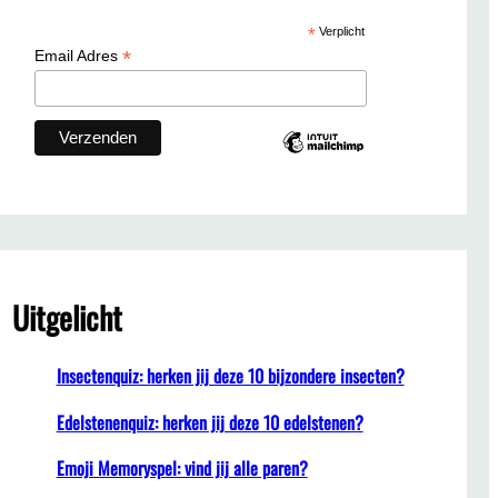
c
*
Verplicht
h
*
Email Adres
Uitgelicht
Insectenquiz: herken jij deze 10 bijzondere insecten?
Edelstenenquiz: herken jij deze 10 edelstenen?
Emoji Memoryspel: vind jij alle paren?