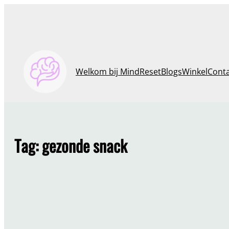
Ga
naar
de
inhoud
Welkom bij MindReset
Blogs
Winkel
Cont
Tag:
gezonde snack