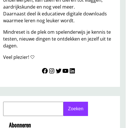
onderwerpen, van talen en dieren tot vlaggen,
aardrijkskunde en nog veel meer.
Daarnaast deel ik educatieve digitale downloads
waarmee leren nog leuker wordt.
Mindreset is de plek om spelenderwijs je kennis te
testen, nieuwe dingen te ontdekken en jezelf uit te
dagen.
Veel plezier! 🤍
Mindreset
Instagram
Twitter
YouTube
LinkedIn
S
Zoeken
e
a
Abonneren
r