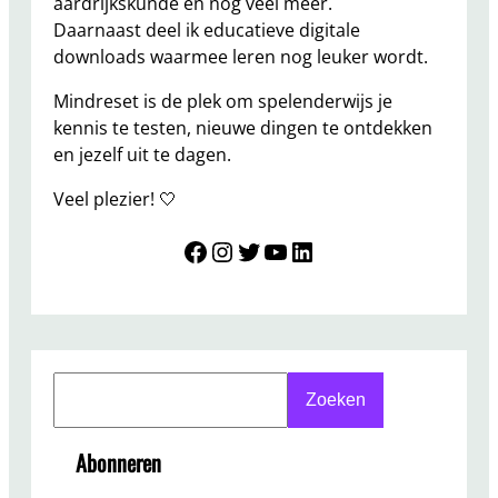
aardrijkskunde en nog veel meer.
Daarnaast deel ik educatieve digitale
downloads waarmee leren nog leuker wordt.
Mindreset is de plek om spelenderwijs je
kennis te testen, nieuwe dingen te ontdekken
en jezelf uit te dagen.
Veel plezier! 🤍
Mindreset
Instagram
Twitter
YouTube
LinkedIn
S
Zoeken
e
a
Abonneren
r
c