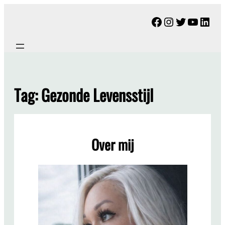
Ga
Facebook
Instagram
Twitter
YouTu
Link
naar
de
inhoud
Tag:
Gezonde Levensstijl
Over mij