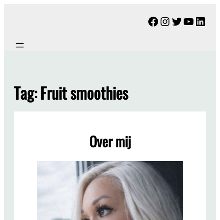
Ga
Facebook
Instagram
Twitter
YouTu
Link
naar
de
inhoud
Tag:
Fruit smoothies
Over mij