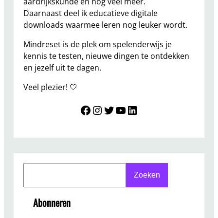
aardrijkskunde en nog veel meer.
Daarnaast deel ik educatieve digitale
downloads waarmee leren nog leuker wordt.
Mindreset is de plek om spelenderwijs je
kennis te testen, nieuwe dingen te ontdekken
en jezelf uit te dagen.
Veel plezier! 🤍
Mindreset
Instagram
Twitter
YouTube
LinkedIn
S
Zoeken
e
a
Abonneren
r
c