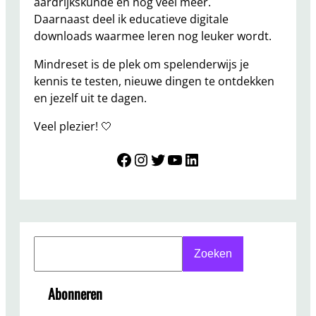
aardrijkskunde en nog veel meer.
Daarnaast deel ik educatieve digitale
downloads waarmee leren nog leuker wordt.
Mindreset is de plek om spelenderwijs je
kennis te testen, nieuwe dingen te ontdekken
en jezelf uit te dagen.
Veel plezier! 🤍
Mindreset
Instagram
Twitter
YouTube
LinkedIn
S
Zoeken
e
a
Abonneren
r
c