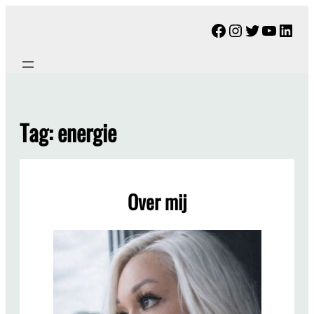
Ga
Facebook
Instagram
Twitter
YouTu
Link
naar
de
inhoud
Tag:
energie
Over mij