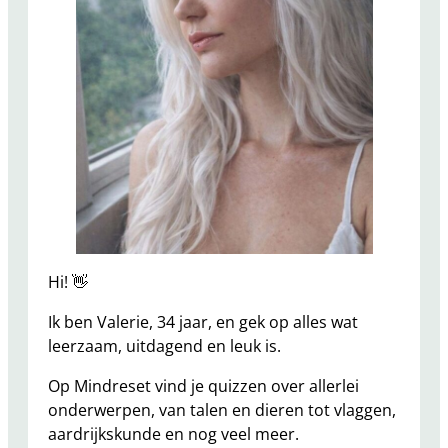
E
m
o
t
i
o
n
e
l
e
O
n
Hi! 👋
t
Ik ben Valerie, 34 jaar, en gek op alles wat
w
leerzaam, uitdagend en leuk is.
i
k
Op Mindreset vind je quizzen over allerlei
k
onderwerpen, van talen en dieren tot vlaggen,
e
aardrijkskunde en nog veel meer.
l