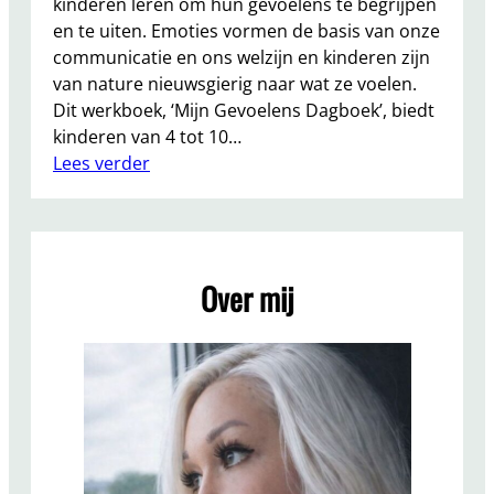
kinderen leren om hun gevoelens te begrijpen
en te uiten. Emoties vormen de basis van onze
communicatie en ons welzijn en kinderen zijn
van nature nieuwsgierig naar wat ze voelen.
Dit werkboek, ‘Mijn Gevoelens Dagboek’, biedt
kinderen van 4 tot 10…
:
Lees verder
W
e
r
k
Over mij
b
o
e
k
v
o
o
r