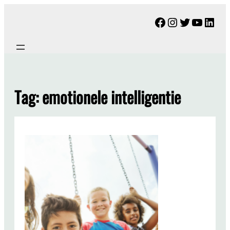
Ga
Facebook
Instagram
Twitter
YouTu
Link
naar
de
inhoud
Tag:
emotionele intelligentie