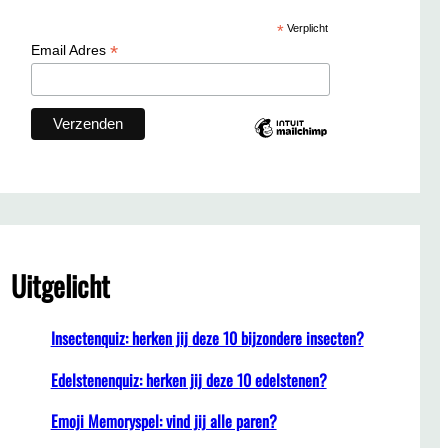
c
*
Verplicht
h
*
Email Adres
Uitgelicht
Insectenquiz: herken jij deze 10 bijzondere insecten?
Edelstenenquiz: herken jij deze 10 edelstenen?
Emoji Memoryspel: vind jij alle paren?