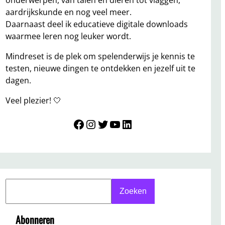
onderwerpen, van talen en dieren tot vlaggen,
aardrijkskunde en nog veel meer.
Daarnaast deel ik educatieve digitale downloads
waarmee leren nog leuker wordt.
Mindreset is de plek om spelenderwijs je kennis te
testen, nieuwe dingen te ontdekken en jezelf uit te
dagen.
Veel plezier! 🤍
Mindreset
Instagram
Twitter
YouTube
LinkedIn
S
Zoeken
e
a
Abonneren
r