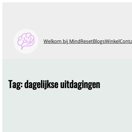
Ga
naar
de
inhoud
Welkom bij MindReset
Blogs
Winkel
Cont
Tag:
dagelijkse uitdagingen