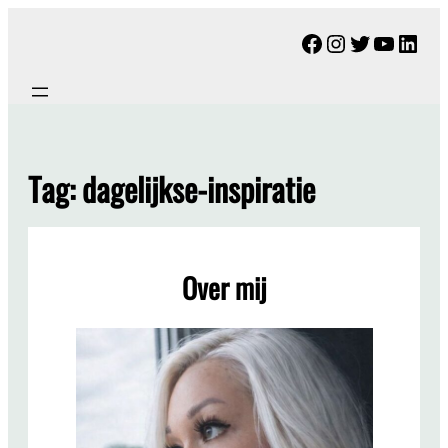
Ga
Facebook
Instagram
Twitter
YouTu
Link
naar
de
inhoud
Tag:
dagelijkse-inspiratie
Over mij