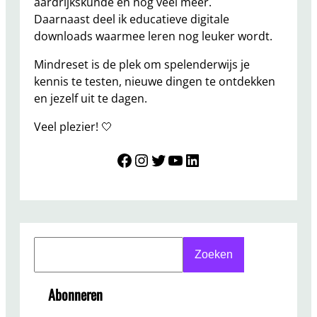
aardrijkskunde en nog veel meer.
Daarnaast deel ik educatieve digitale
downloads waarmee leren nog leuker wordt.
Mindreset is de plek om spelenderwijs je
kennis te testen, nieuwe dingen te ontdekken
en jezelf uit te dagen.
Veel plezier! 🤍
Mindreset
Instagram
Twitter
YouTube
LinkedIn
S
Zoeken
e
a
Abonneren
r
c