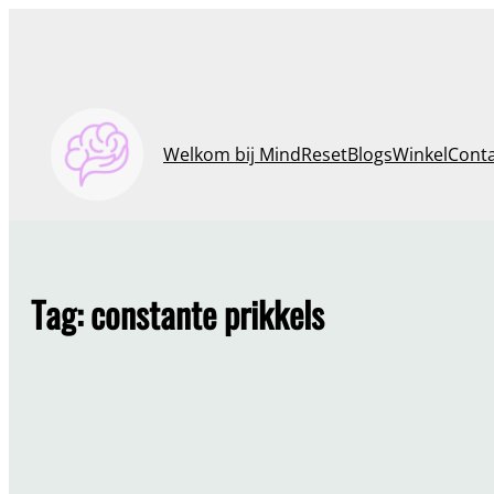
Ga
naar
de
inhoud
Welkom bij MindReset
Blogs
Winkel
Cont
Tag:
constante prikkels