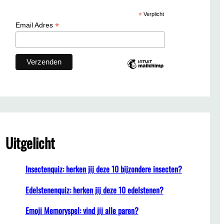
c
*
Verplicht
h
*
Email Adres
Uitgelicht
Insectenquiz: herken jij deze 10 bijzondere insecten?
Edelstenenquiz: herken jij deze 10 edelstenen?
Emoji Memoryspel: vind jij alle paren?