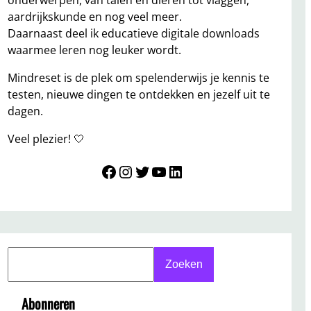
onderwerpen, van talen en dieren tot vlaggen,
aardrijkskunde en nog veel meer.
Daarnaast deel ik educatieve digitale downloads
waarmee leren nog leuker wordt.
Mindreset is de plek om spelenderwijs je kennis te
testen, nieuwe dingen te ontdekken en jezelf uit te
dagen.
Veel plezier! 🤍
Mindreset
Instagram
Twitter
YouTube
LinkedIn
S
Zoeken
e
a
Abonneren
r