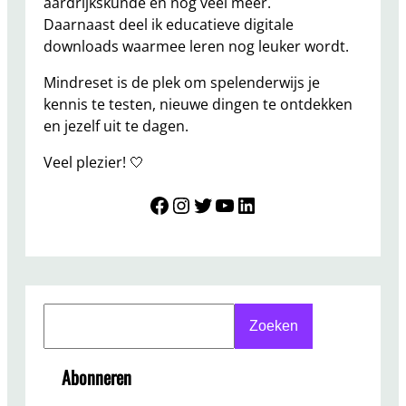
aardrijkskunde en nog veel meer.
Daarnaast deel ik educatieve digitale
downloads waarmee leren nog leuker wordt.
Mindreset is de plek om spelenderwijs je
kennis te testen, nieuwe dingen te ontdekken
en jezelf uit te dagen.
Veel plezier! 🤍
Mindreset
Instagram
Twitter
YouTube
LinkedIn
S
Zoeken
e
a
Abonneren
r
c