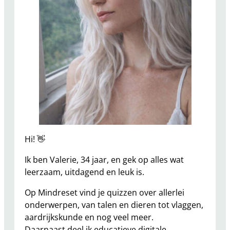
z
z
e
n
,
W
e
e
t
j
e
Hi! 👋
s
Ik ben Valerie, 34 jaar, en gek op alles wat
E
leerzaam, uitdagend en leuk is.
n
B
Op Mindreset vind je quizzen over allerlei
r
onderwerpen, van talen en dieren tot vlaggen,
e
aardrijkskunde en nog veel meer.
i
Daarnaast deel ik educatieve digitale