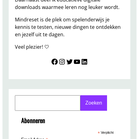
n
downloads waarmee leren nog leuker wordt.
b
r
Mindreset is de plek om spelenderwijs je
e
kennis te testen, nieuwe dingen te ontdekken
k
en jezelf uit te dagen.
e
Veel plezier! 🤍
r
s
Mindreset
Instagram
Twitter
YouTube
LinkedIn
?
S
Zoeken
e
a
Abonneren
r
c
*
Verplicht
h