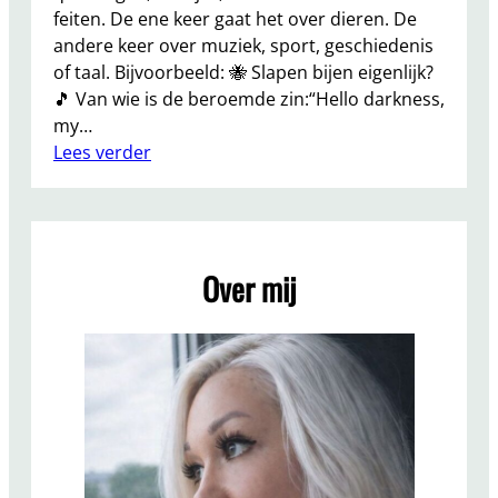
feiten. De ene keer gaat het over dieren. De
andere keer over muziek, sport, geschiedenis
of taal. Bijvoorbeeld: 🐝 Slapen bijen eigenlijk?
🎵 Van wie is de beroemde zin:“Hello darkness,
my…
:
Lees verder
H
o
u
d
Over mij
J
i
j
V
a
n
Q
u
i