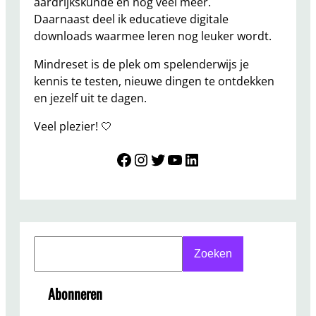
aardrijkskunde en nog veel meer.
Daarnaast deel ik educatieve digitale
downloads waarmee leren nog leuker wordt.
Mindreset is de plek om spelenderwijs je
kennis te testen, nieuwe dingen te ontdekken
en jezelf uit te dagen.
Veel plezier! 🤍
Mindreset
Instagram
Twitter
YouTube
LinkedIn
S
Zoeken
e
a
Abonneren
r
c