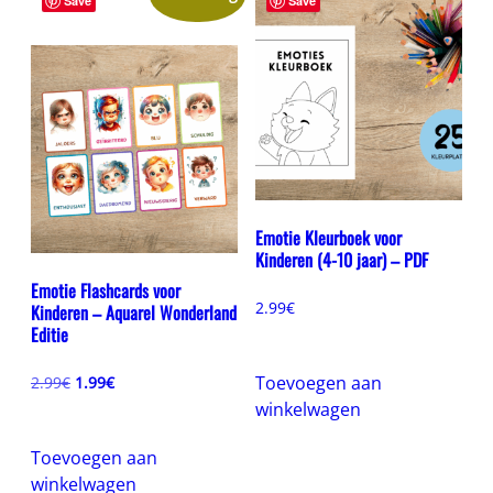
Save
Save
Emotie Kleurboek voor
Kinderen (4-10 jaar) – PDF
Emotie Flashcards voor
2.99
€
Kinderen – Aquarel Wonderland
Editie
Oorspronkelijke
Huidige
Toevoegen aan
2.99
€
1.99
€
prijs
prijs
winkelwagen
was:
is:
2.99€.
1.99€.
Toevoegen aan
winkelwagen