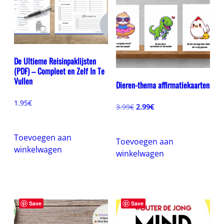
De Ultieme Reisinpaklijsten
(PDF) – Compleet en Zelf In Te
Vullen
Dieren-thema affirmatiekaarten
1.95
€
Oorspronkelijke
Huidige
3.99
€
2.99
€
prijs
prijs
was:
is:
3.99€.
2.99€.
Toevoegen aan
Toevoegen aan
winkelwagen
winkelwagen
Save
Save