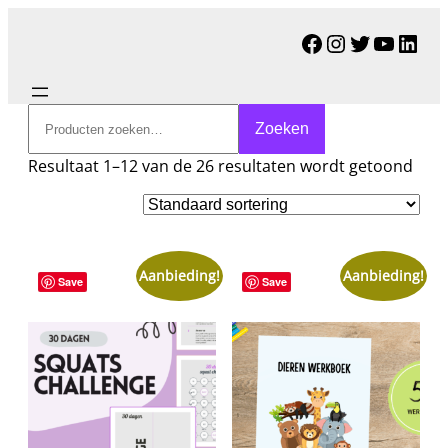
Facebook
Instagram
Twitter
YouTu
Link
Zoeken
Zoeken
Resultaat 1–12 van de 26 resultaten wordt getoond
Aanbieding!
Aanbieding!
Save
Save