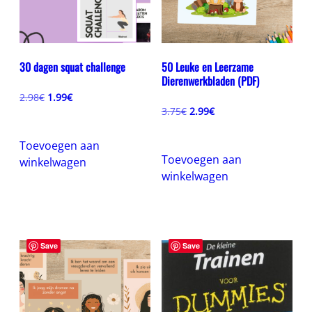
30 dagen squat challenge
50 Leuke en Leerzame
Dierenwerkbladen (PDF)
Oorspronkelijke
Huidige
2.98
€
1.99
€
prijs
prijs
Oorspronkelijke
Huidige
3.75
€
2.99
€
was:
is:
prijs
prijs
2.98€.
1.99€.
was:
is:
Toevoegen aan
3.75€.
2.99€.
Toevoegen aan
winkelwagen
winkelwagen
Save
Save