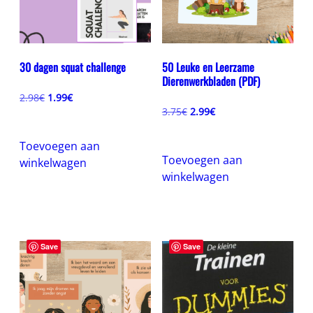
30 dagen squat challenge
50 Leuke en Leerzame
Dierenwerkbladen (PDF)
Oorspronkelijke
Huidige
2.98
€
1.99
€
prijs
prijs
Oorspronkelijke
Huidige
3.75
€
2.99
€
was:
is:
prijs
prijs
2.98€.
1.99€.
was:
is:
Toevoegen aan
3.75€.
2.99€.
Toevoegen aan
winkelwagen
winkelwagen
Save
Save