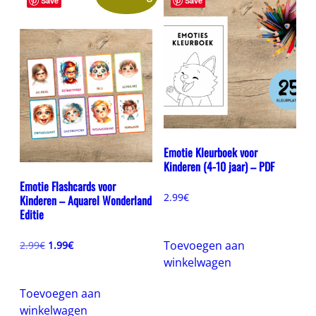
Save
Save
Emotie Kleurboek voor
Kinderen (4-10 jaar) – PDF
Emotie Flashcards voor
2.99
€
Kinderen – Aquarel Wonderland
Editie
Oorspronkelijke
Huidige
Toevoegen aan
2.99
€
1.99
€
prijs
prijs
winkelwagen
was:
is:
2.99€.
1.99€.
Toevoegen aan
winkelwagen