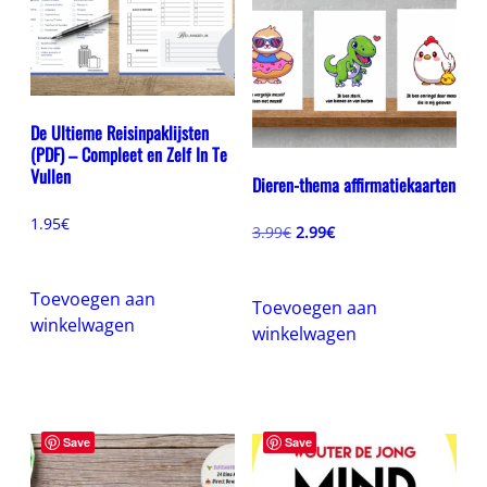
De Ultieme Reisinpaklijsten
(PDF) – Compleet en Zelf In Te
Vullen
Dieren-thema affirmatiekaarten
1.95
€
Oorspronkelijke
Huidige
3.99
€
2.99
€
prijs
prijs
was:
is:
3.99€.
2.99€.
Toevoegen aan
Toevoegen aan
winkelwagen
winkelwagen
Save
Save