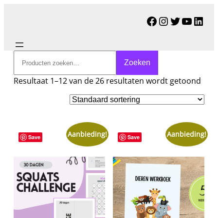
Facebook
Instagram
Twitter
YouTu
Link
Zoeken
Zoeken
Resultaat 1–12 van de 26 resultaten wordt getoond
Aanbieding!
Aanbieding!
Save
Save